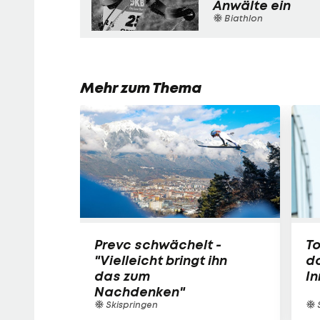
Anwälte ein
Biathlon
Mehr zum Thema
Prevc schwächelt -
T
"Vielleicht bringt ihn
do
das zum
I
Nachdenken"
Skispringen
S