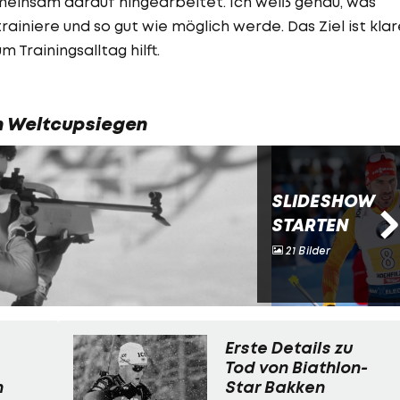
einsam darauf hingearbeitet. Ich weiß genau, was
rainiere und so gut wie möglich werde. Das Ziel ist klar
 Trainingsalltag hilft.
en Weltcupsiegen
SLIDESHOW
STARTEN
21 Bilder
Erste Details zu
Tod von Biathlon-
n
Star Bakken