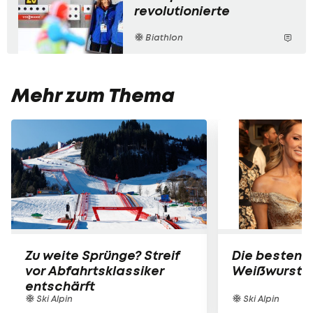
revolutionierte
Biathlon
Mehr zum Thema
Zu weite Sprünge? Streif
Die besten B
vor Abfahrtsklassiker
Weißwurst-P
entschärft
Ski Alpin
Ski Alpin