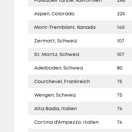
Palisades Tahoe, Kalifornien
248
Aspen, Colorado
225
Mont-Tremblant, Kanada
140
Zermatt, Schweiz
107
St. Moritz, Schweiz
107
Adelboden, Schweiz
80
Courchevel, Frankreich
75
Wengen, Schweiz
75
Alta Badia, Italien
74
Cortina d'Ampezzo, Italien
74