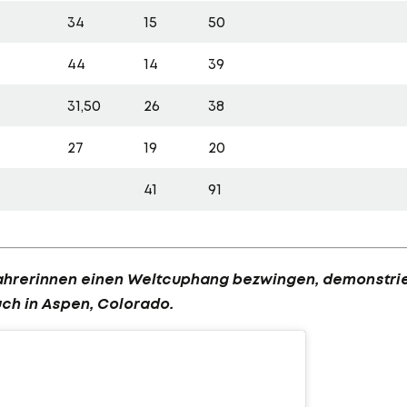
34
15
50
44
14
39
31,50
26
38
27
19
20
41
91
fahrerinnen einen Weltcuphang bezwingen, demonstri
uch in Aspen, Colorado.