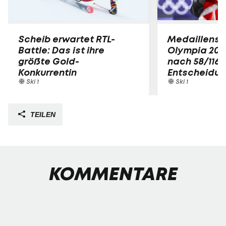
Scheib erwartet RTL-
Medaillensp
Battle: Das ist ihre
Olympia 202
größte Gold-
nach 58/116
Konkurrentin
Entscheidu
Ski 1
Ski 1
TEILEN
KOMMENTARE