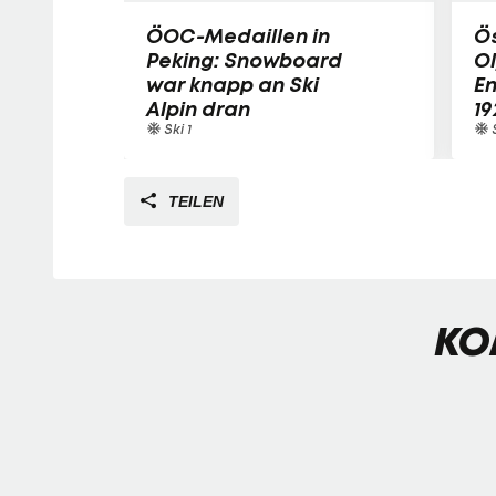
ÖOC-Medaillen in
Ös
Peking: Snowboard
Ol
war knapp an Ski
En
Alpin dran
19
Ski 1
S
TEILEN
KO