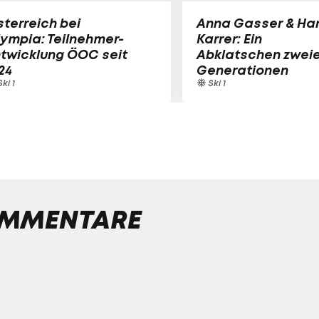
terreich bei
Anna Gasser & Ha
ympia: Teilnehmer-
Karrer: Ein
twicklung ÖOC seit
Abklatschen zweie
24
Generationen
ki 1
Ski 1
MMENTARE