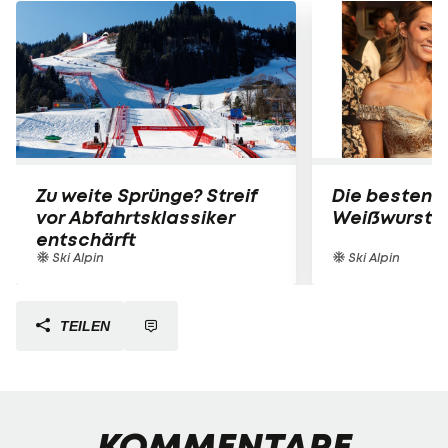
Zu weite Sprünge? Streif
Die besten B
vor Abfahrtsklassiker
Weißwurst-P
entschärft
Ski Alpin
Ski Alpin
TEILEN
KOMMENTARE