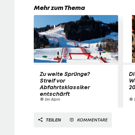
Mehr zum Thema
Zu weite Sprünge?
Di
Streif vor
W
Abfahrtsklassiker
2
entschärft
Ski Alpin
S
KOMMENTARE
TEILEN