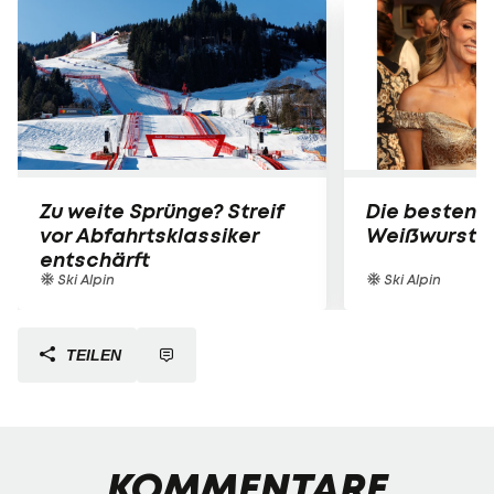
Zu weite Sprünge? Streif
Die besten B
vor Abfahrtsklassiker
Weißwurst-P
entschärft
Ski Alpin
Ski Alpin
TEILEN
KOMMENTARE