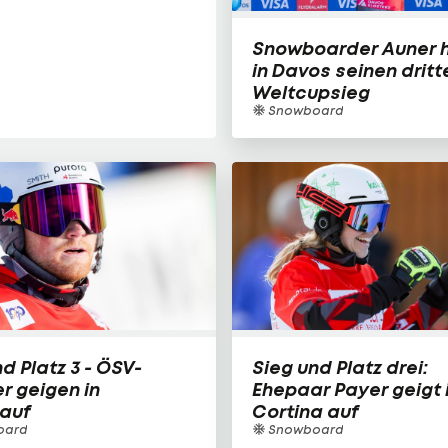
Snowboarder Auner h
in Davos seinen dritt
Weltcupsieg
Snowboard
d Platz 3 - ÖSV-
Sieg und Platz drei:
r geigen in
Ehepaar Payer geigt 
auf
Cortina auf
oard
Snowboard