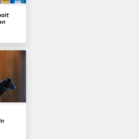
olt
en
in