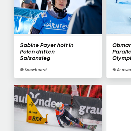
Sabine Payer holt in
Obmann
Polen dritten
Parall
Saisonsieg
Olymp
Snowboard
Snowb