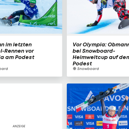
 im letzten
Vor Olympia: Obman
el-Rennen vor
bei Snowboard-
ia am Podest
Heimweltcup auf de
Podest
oard
Snowboard