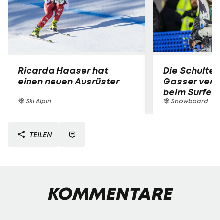
Ricarda Haaser hat
Die Schulter
einen neuen Ausrüster
Gasser verle
beim Surfen
Ski Alpin
Snowboard
TEILEN
KOMMENTARE