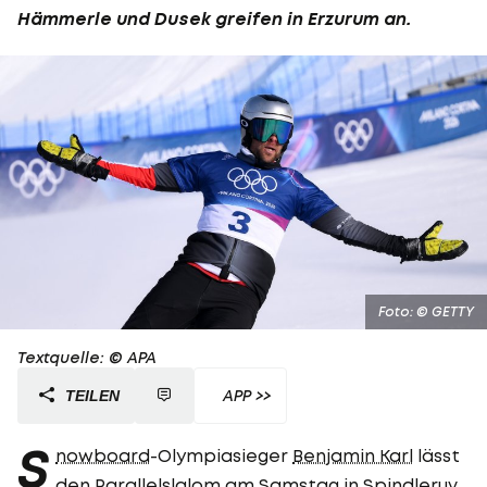
Hämmerle und Dusek greifen in Erzurum an.
Foto: © GETTY
Textquelle: © APA
APP >>
TEILEN
S
nowboard
-Olympiasieger
Benjamin Karl
lässt
den Parallelslalom am Samstag in Spindleruv