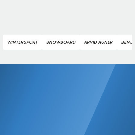
WINTERSPORT
SNOWBOARD
ARVID AUNER
BENJA