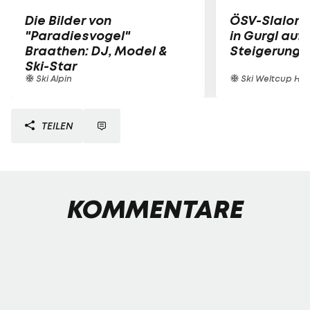
Die Bilder von
ÖSV-Slalom-
"Paradiesvogel"
in Gurgl auf 
Braathen: DJ, Model &
Steigerung
Ski-Star
Ski Alpin
Ski Weltcup Her
TEILEN
KOMMENTARE