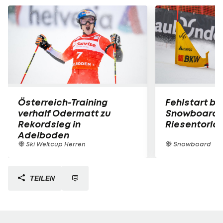
Österreich-Training
Fehlstart be
verhalf Odermatt zu
Snowboard-P
Rekordsieg in
Riesentorlau
Adelboden
Ski Weltcup Herren
Snowboard
TEILEN