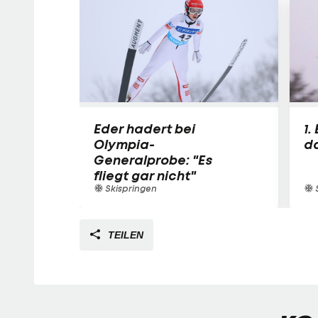
Eder hadert bei
1.
Olympia-
d
Generalprobe: "Es
fliegt gar nicht"
Skispringen
S
TEILEN