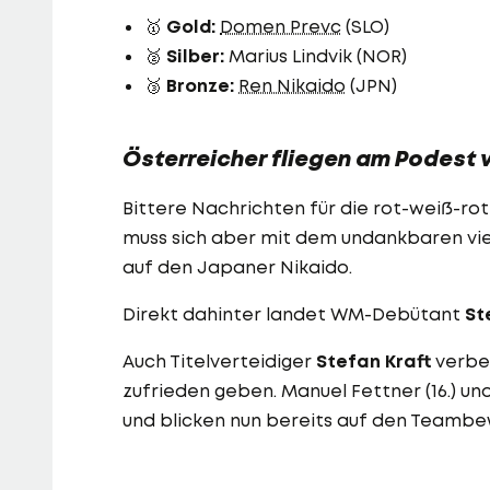
🥇
Gold:
Domen Prevc
(SLO)
🥈
Silber:
Marius Lindvik (NOR)
🥉
Bronze:
Ren Nikaido
(JPN)
Österreicher fliegen am Podest 
Bittere Nachrichten für die rot-weiß-ro
muss sich aber mit dem undankbaren vie
auf den Japaner Nikaido.
Direkt dahinter landet WM-Debütant
St
Auch Titelverteidiger
Stefan Kraft
verbes
zufrieden geben. Manuel Fettner (16.) un
und blicken nun bereits auf den Teamb