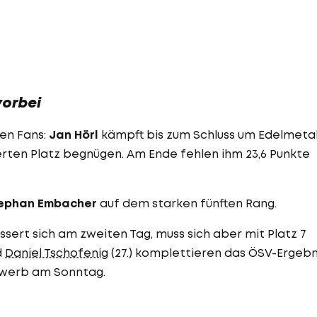
vorbei
ten Fans:
Jan Hörl
kämpft bis zum Schluss um Edelmetal
rten Platz begnügen. Am Ende fehlen ihm 23,6 Punkte
ephan Embacher
auf dem starken fünften Rang.
sert sich am zweiten Tag, muss sich aber mit Platz 7
d
Daniel Tschofenig
(27.) komplettieren das ÖSV-Ergebn
ewerb am Sonntag.