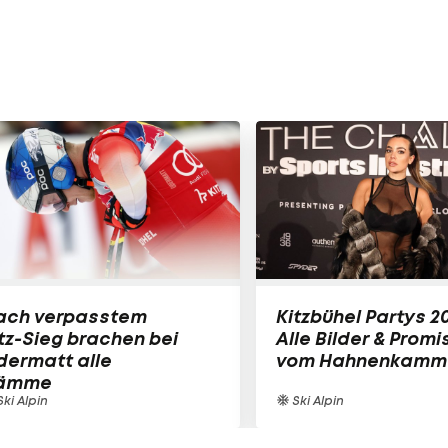
ach verpasstem
Kitzbühel Partys 2
tz-Sieg brachen bei
Alle Bilder & Promi
dermatt alle
vom Hahnenkamm
ämme
ki Alpin
Ski Alpin