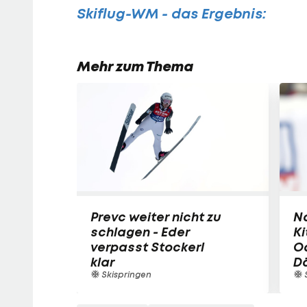
Skiflug-WM - das Ergebnis:
Mehr zum Thema
Prevc weiter nicht zu
N
schlagen - Eder
Ki
verpasst Stockerl
O
klar
D
Skispringen
S