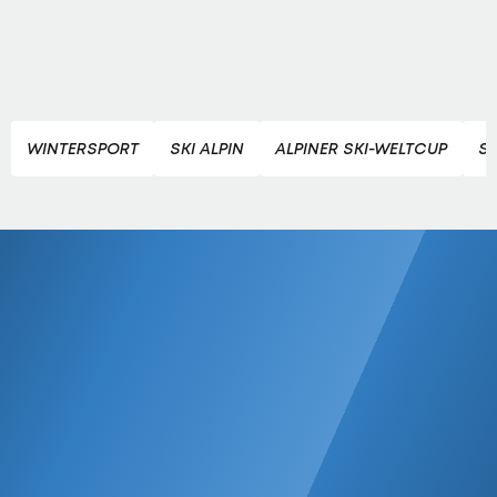
WINTERSPORT
SKI ALPIN
ALPINER SKI-WELTCUP
SK