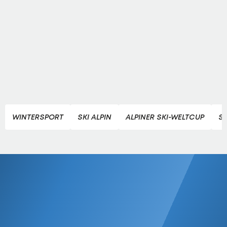
WINTERSPORT
SKI ALPIN
ALPINER SKI-WELTCUP
SK