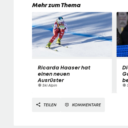
Mehr zum Thema
Ricarda Haaser hat
Di
einen neuen
Ga
Ausrüster
be
Ski Alpin
TEILEN
KOMMENTARE