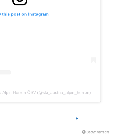
 this post on Instagram
ia Alpin Herren ÖSV (@ski_austria_alpin_herren)
Am Stammtisch bei Andy O
Knett
Stammtisch