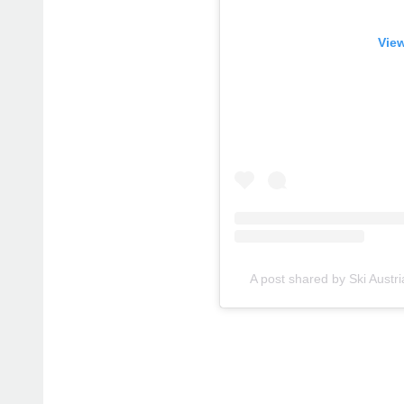
View
A post shared by Ski Austr