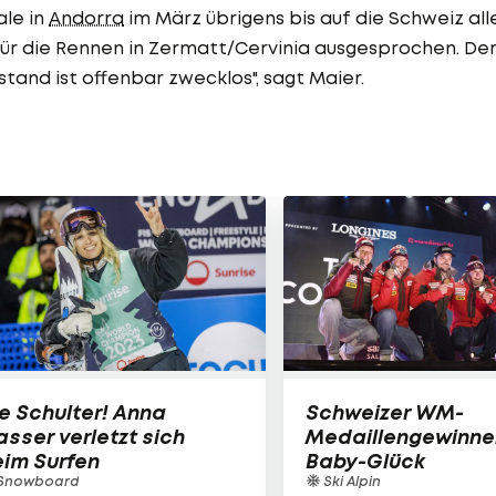
ale in
Andorra
im März übrigens bis auf die Schweiz all
 die Rennen in Zermatt/Cervinia ausgesprochen. De
rstand ist offenbar zwecklos", sagt Maier.
e Schulter! Anna
Schweizer WM-
sser verletzt sich
Medaillengewinne
im Surfen
Baby-Glück
Snowboard
Ski Alpin