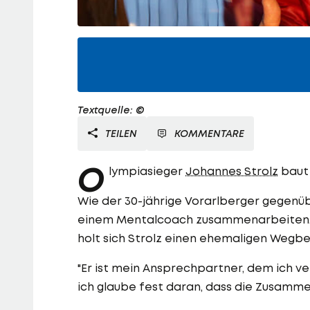
Textquelle: ©
TEILEN
KOMMENTARE
O
lympiasieger
Johannes Strolz
baut 
Wie der 30-jährige Vorarlberger gegenüb
einem Mentalcoach zusammenarbeiten.
holt sich Strolz einen ehemaligen Wegbeg
"Er ist mein Ansprechpartner, dem ich ve
ich glaube fest daran, dass die Zusammen