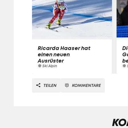
Ricarda Haaser hat
Di
einen neuen
Ga
Ausrüster
be
Ski Alpin
TEILEN
KOMMENTARE
KO