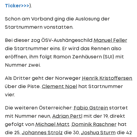
Ticker>>>
).
Schon am Vorband ging die Auslosung der
Startnummern vonstatten.
Bei dieser zog ÖSV-Aushängeschild
Manuel Feller
die Startnummer eins. Er wird das Rennen also
eröffnen, ihm folgt Ramon Zenhäusern (SUI) mit
Nummer zwei.
Als Dritter geht der Norweger
Henrik Kristoffersen
über die Piste.
Clement Noel
hat Startnummer
vier.
Die weiteren Österreicher:
Fabio Gstrein
startet
mit Nummer neun,
Adrian Pertl
mit der 19, direkt
gefolgt von
Michael Matt
.
Dominik Raschner
hat
die 25,
Johannes Strolz
die 30,
Joshua Sturm
die 42