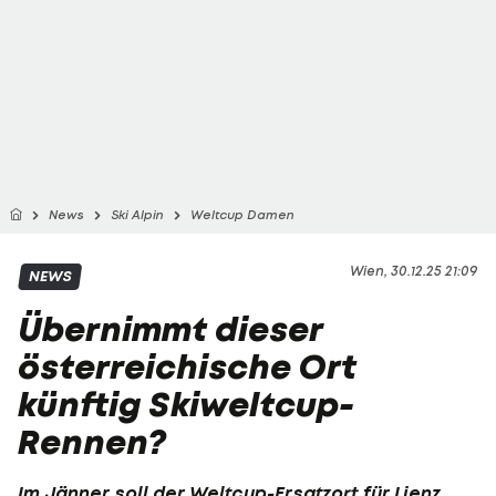
News
Ski Alpin
Weltcup Damen
Wien, 30.12.25 21:09
NEWS
Übernimmt dieser
österreichische Ort
künftig Skiweltcup-
Rennen?
Im Jänner soll der Weltcup-Ersatzort für Lienz