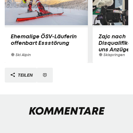
Ehemalige ÖSV-Läuferin
Zajc nach
offenbart Essstörung
Disqualifika
uns Anzüge 
Ski Alpin
Skispringen
TEILEN
KOMMENTARE