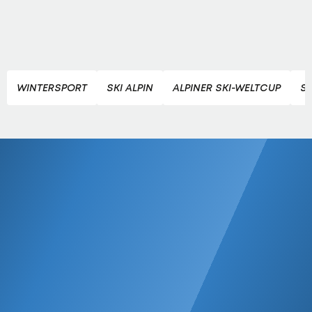
WINTERSPORT
SKI ALPIN
ALPINER SKI-WELTCUP
S