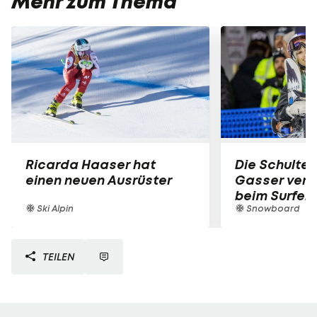
Mehr zum Thema
Ricarda Haaser hat
Die Schulter
einen neuen Ausrüster
Gasser verle
beim Surfen
Ski Alpin
Snowboard
TEILEN