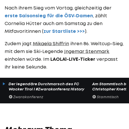
Nach ihrem Sieg vom Vortag, gleichzeitig der
erste Saisonsieg für die ÖSV-Damen
, zählt
Cornelia Hütter auch am Samstag zu den
Mitfavoritinnen (
zur Startliste >>>
).
Zudem jagt
Mikaela Shiffrin
ihren 86. Weltcup-Sieg,
mit dem sie Ski-Legende
Ingemar Stenmark
einholen würde. Im
LAOLA1-LIVE-Ticker
verpasst
ihr keine Sekunde.
Der legendäre Durchmarsch des FC
Am Stammtisch bei
Wacker Tirol I #Zwarakonferenz History
Christopher Knett
Zwarakonferenz
Stammtisch