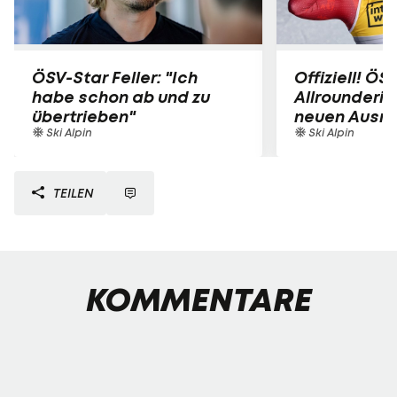
ÖSV-Star Feller: "Ich
Offiziell! ÖS
habe schon ab und zu
Allrounderin
übertrieben"
neuen Ausrü
Ski Alpin
Ski Alpin
TEILEN
KOMMENTARE