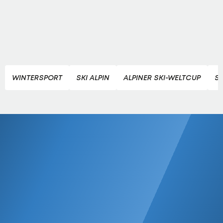
WINTERSPORT
SKI ALPIN
ALPINER SKI-WELTCUP
S