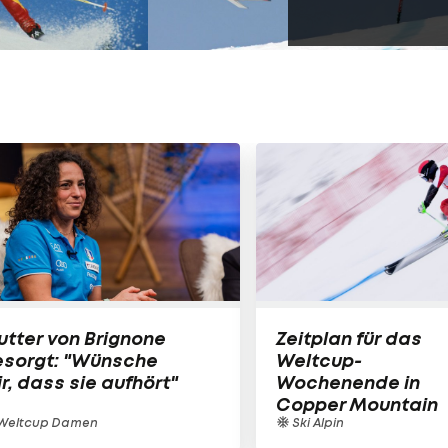
tter von Brignone
Zeitplan für das
esorgt: "Wünsche
Weltcup-
r, dass sie aufhört"
Wochenende in
Copper Mountain
Weltcup Damen
Ski Alpin