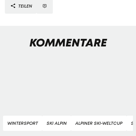
TEILEN
KOMMENTARE
WINTERSPORT
SKI ALPIN
ALPINER SKI-WELTCUP
S