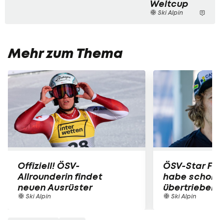
Weltcup
Ski Alpin
Mehr zum Thema
Offiziell! ÖSV-
ÖSV-Star Fell
Allrounderin findet
habe schon 
neuen Ausrüster
übertrieben
Ski Alpin
Ski Alpin