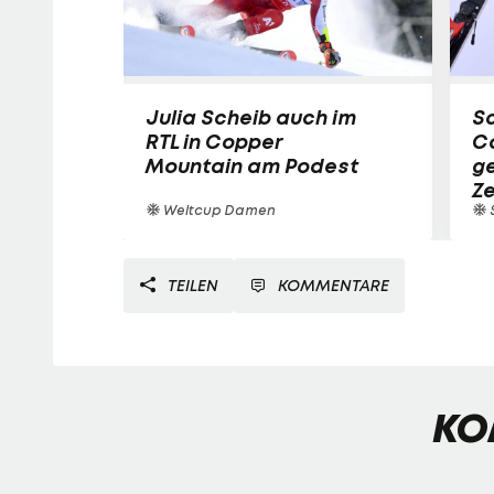
Julia Scheib auch im
Sc
RTL in Copper
C
Mountain am Podest
ge
Z
Weltcup Damen
S
TEILEN
KOMMENTARE
KO