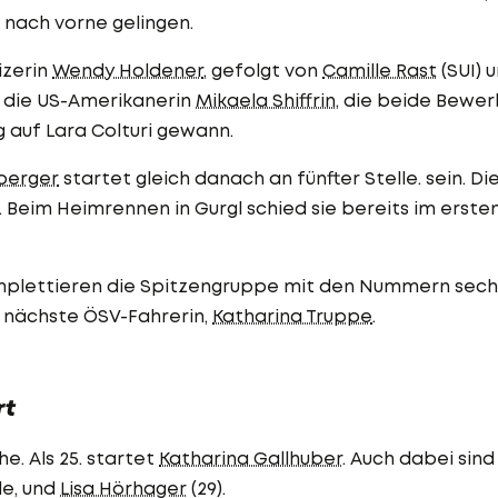
g nach vorne gelingen.
izerin
Wendy Holdener
, gefolgt von
Camille Rast
(SUI) 
t die US-Amerikanerin
Mikaela Shiffrin
, die beide Bewe
 auf Lara Colturi gewann.
sberger
startet gleich danach an fünfter Stelle. sein. Di
n. Beim Heimrennen in Gurgl schied sie bereits im erste
komplettieren die Spitzengruppe mit den Nummern sech
e nächste ÖSV-Fahrerin,
Katharina Truppe
.
rt
he. Als 25. startet
Katharina Gallhuber
. Auch dabei sind
rde, und
Lisa Hörhager
(29).