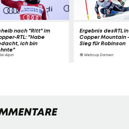
heib nach "Ritt" im
Ergebnis desRTL in
opper-RTL: "Habe
Copper Mountain 
dacht, ich bin
Sieg für Robinson
ehnte"
ki Alpin
Weltcup Damen
MMENTARE