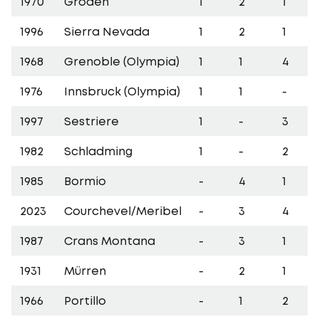
1970
Gröden
1
2
1
1996
Sierra Nevada
1
2
1
1968
Grenoble (Olympia)
1
1
4
1976
Innsbruck (Olympia)
1
1
-
1997
Sestriere
1
-
3
1982
Schladming
1
-
2
1985
Bormio
-
4
1
2023
Courchevel/Meribel
-
3
4
1987
Crans Montana
-
3
1
1931
Mürren
-
2
1
1966
Portillo
-
1
2