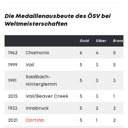
Die Medaillenausbeute des ÖSV bei
Weltmeisterschaften
Gold
Silber
Bronze
1962
Chamonix
6
4
5
1999
Vail
5
3
5
Saalbach-
1991
5
3
3
Hinterglemm
2015
Vail/Beaver Creek
5
3
1
1933
Innsbruck
5
2
2
2021
Cortina
5
1
2