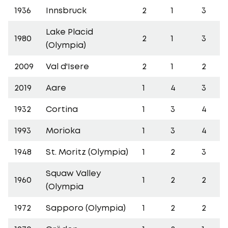
1936
Innsbruck
2
1
3
Lake Placid
1980
2
1
3
(Olympia)
2009
Val d'Isere
2
1
2
2019
Aare
1
4
3
1932
Cortina
1
3
4
1993
Morioka
1
3
4
1948
St. Moritz (Olympia)
1
2
3
Squaw Valley
1960
1
2
2
(Olympia
1972
Sapporo (Olympia)
1
2
2