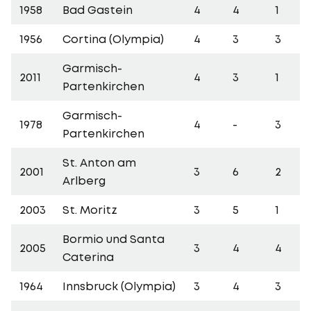
1958
Bad Gastein
4
4
1
1956
Cortina (Olympia)
4
3
3
Garmisch-
2011
4
3
1
Partenkirchen
Garmisch-
1978
4
-
3
Partenkirchen
St. Anton am
2001
3
6
2
Arlberg
2003
St. Moritz
3
5
1
Bormio und Santa
2005
3
4
4
Caterina
1964
Innsbruck (Olympia)
3
4
3