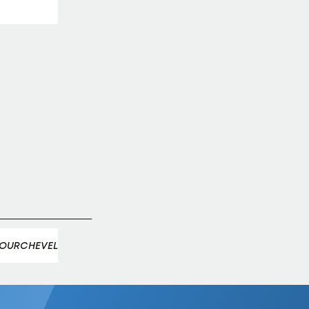
fest
id
N Tulln: Medaillen-
each Volleyball Tour
Austria Salzburg zu
 Salzburg
OURCHEVEL
MERIBEL
RIESENTORLAUF
MARCO SCHW