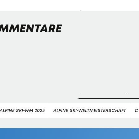
Bundesliga-Premiere ein Tor
Fußball - Frauen-Bundesliga
MMENTARE
First Vienna FC 1894 - SK Rap
Fußball - Frauen-Bundesliga
win2day Beach Tour PRO OPE
Entscheidung
Beachvolleyball - win2day B
Highlights: Neuzugang führt 
LigaZwa-Auftaktsieg
Fußball - ADMIRAL 2. Liga
FC Hertha Wels - SV Austria
 ALPINE SKI-WM 2023
ALPINE SKI-WELTMEISTERSCHAFT
C
Fußball - ADMIRAL 2. Liga