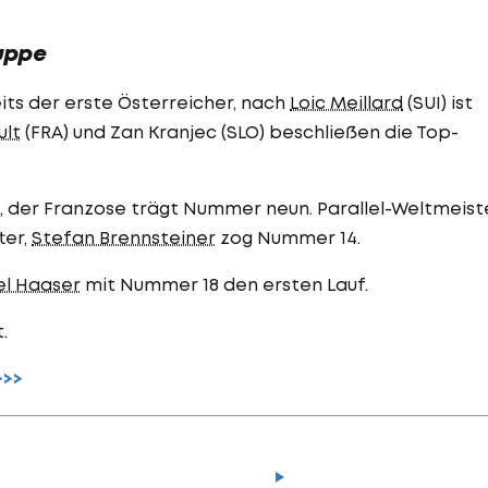
ruppe
ts der erste Österreicher, nach
Loic Meillard
(SUI) ist
ult
(FRA) und Zan Kranjec (SLO) beschließen die Top-
, der Franzose trägt Nummer neun. Parallel-Weltmeist
ter,
Stefan Brennsteiner
zog Nummer 14.
l Haaser
mit Nummer 18 den ersten Lauf.
.
>>>
Der legendäre Durchmar