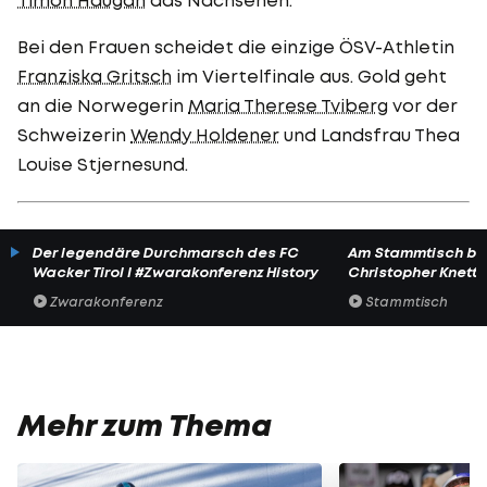
Bei den Frauen scheidet die einzige ÖSV-Athletin
Franziska Gritsch
im Viertelfinale aus. Gold geht
an die Norwegerin
Maria Therese Tviberg
vor der
Schweizerin
Wendy Holdener
und Landsfrau Thea
Louise Stjernesund.
Der legendäre Durchmarsch des FC
Am Stammtisch bei
Wacker Tirol I #Zwarakonferenz History
Christopher Knett
Zwarakonferenz
Stammtisch
Mehr zum Thema