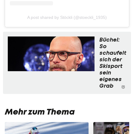
A post shared by Stöckli (@stoeckli_1935)
Büchel:
So
schaufelt
sich der
Skisport
sein
eigenes
Grab
Mehr zum Thema