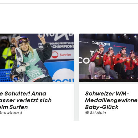
e Schulter! Anna
Schweizer WM-
sser verletzt sich
Medaillengewinne
im Surfen
Baby-Glück
Snowboard
Ski Alpin