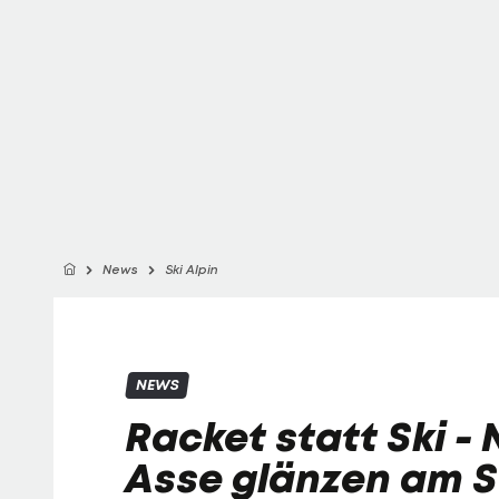
News
Ski Alpin
NEWS
Racket statt Ski -
Asse glänzen am 