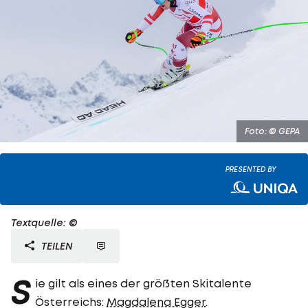
Foto: © GEPA
PRESENTED BY
Textquelle: ©
TEILEN
S
ie gilt als eines der größten Skitalente
Österreichs:
Magdalena Egger
.