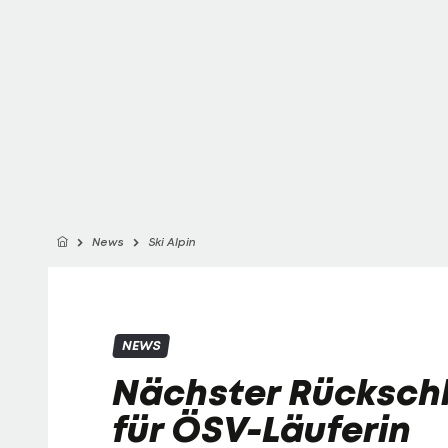
News
Ski Alpin
NEWS
Nächster Rücksch
für ÖSV-Läuferin