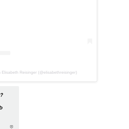
on Elisabeth Reisinger (@elisabethreisinger)
?
b