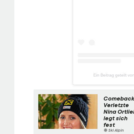
Ein Beitrag geteilt v
Comeback
Verletzte
Nina Ortlie
legt sich
fest
Ski Alpin