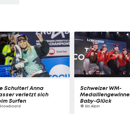
e Schulter! Anna
Schweizer WM-
sser verletzt sich
Medaillengewinne
im Surfen
Baby-Glück
Snowboard
Ski Alpin