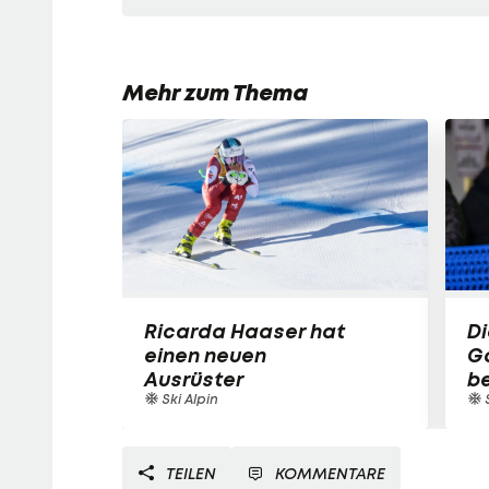
Mehr zum Thema
Ricarda Haaser hat
Di
einen neuen
Ga
Ausrüster
be
Ski Alpin
TEILEN
KOMMENTARE