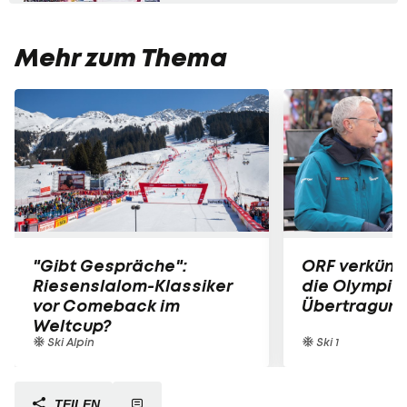
Mehr zum Thema
"Gibt Gespräche":
ORF verkünd
Riesenslalom-Klassiker
die Olympia
vor Comeback im
Übertragun
Weltcup?
Ski Alpin
Ski 1
TEILEN