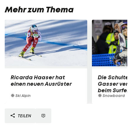
Mehr zum Thema
Ricarda Haaser hat
Die Schulter
einen neuen Ausrüster
Gasser verle
beim Surfen
Ski Alpin
Snowboard
TEILEN