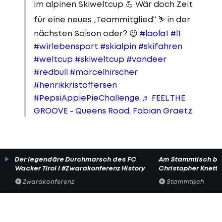
im alpinen Skiweltcup 💪 Wär doch Zeit
für eine neues „Teammitglied“ ⛷️ in der
nächsten Saison oder? 😉
#laola1
#l1
#wirlebensport
#skialpin
#skifahren
#weltcup
#skiweltcup
#vandeer
#redbull
#marcelhirscher
#henrikkristoffersen
#PepsiApplePieChallenge
♬ FEEL THE
GROOVE - Queens Road, Fabian Graetz
Der legendäre Durchmarsch des FC
Am Stammtisch bei
Wacker Tirol I #Zwarakonferenz History
Christopher Knett
Zwarakonferenz
Stammtisch