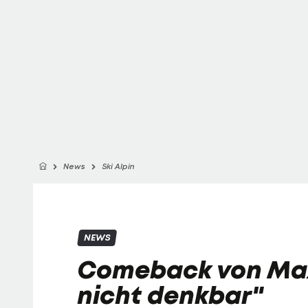
News
Ski Alpin
NEWS
Comeback von Max
nicht denkbar"