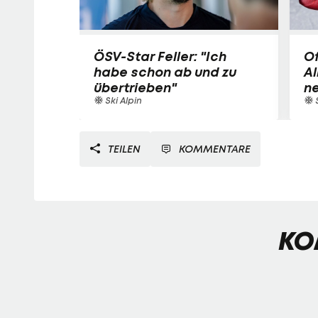
ÖSV-Star Feller: "Ich
Of
habe schon ab und zu
Al
übertrieben"
n
Ski Alpin
S
TEILEN
KOMMENTARE
KO