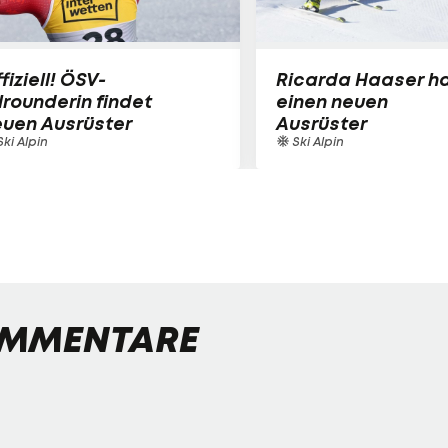
fiziell! ÖSV-
Ricarda Haaser h
lrounderin findet
einen neuen
euen Ausrüster
Ausrüster
ki Alpin
Ski Alpin
MMENTARE