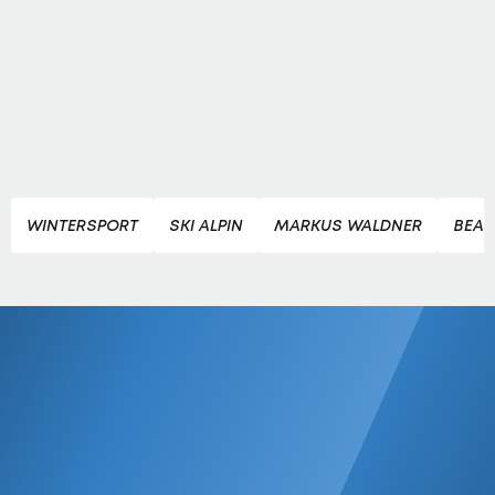
WINTERSPORT
SKI ALPIN
MARKUS WALDNER
BEAV