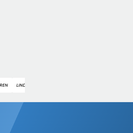
RREN
LINDSEY VONN