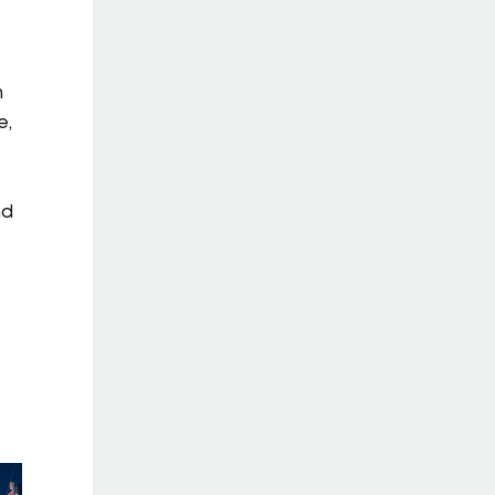
t
n
e,
nd