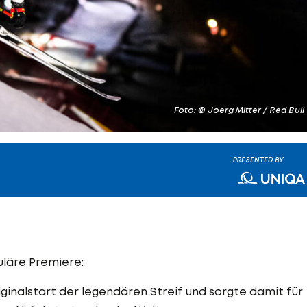
Foto: © Joerg Mitter / Red Bull
PRESENTED BY
uläre Premiere:
inalstart der legendären Streif und sorgte damit für