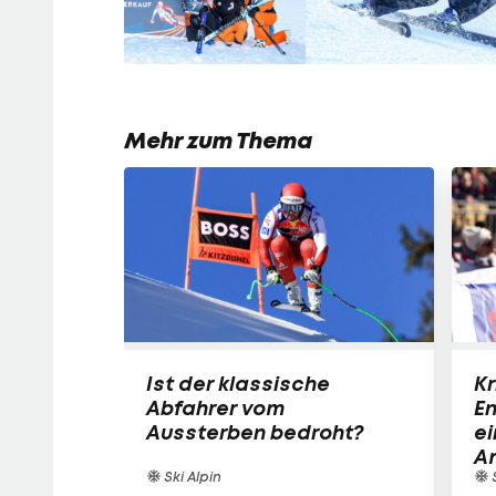
Mehr zum Thema
Ist der klassische
Kr
Abfahrer vom
E
Aussterben bedroht?
ei
A
Ski Alpin
S