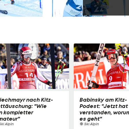
iechmayr nach Kitz-
Babinsky am Kitz-
nttäuschung: "Wie
Podest: "Jetzt hat
n kompletter
verstanden, woru
mateur"
es geht"
ki Alpin
Ski Alpin