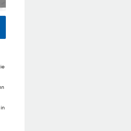
die
nn
in