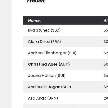
Frauen:
Name:
Al
Ilka Stuhec (SLO)
35
Clara Direz (FRA)
3
Andrea Ellenberger (SUI)
32
Christina Ager (AUT)
3
Joana Hählen (SUI)
3
Ana Bucik Jogan (SLO)
32
Asa Ando (JPN)
29