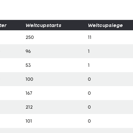
ter
Weltcupstarts
Weltcupsiege
250
11
0
96
1
53
1
0
100
0
4
167
0
212
0
101
0