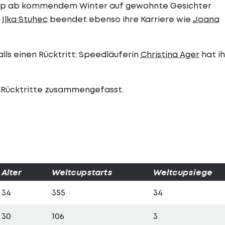
tcup ab kommendem Winter auf gewohnte Gesichter
n
Ilka Stuhec
beendet ebenso ihre Karriere wie
Joana
alls einen Rücktritt: Speedläuferin
Christina Ager
hat i
 Rücktritte zusammengefasst.
Alter
Weltcupstarts
Weltcupsiege
34
355
34
30
106
3