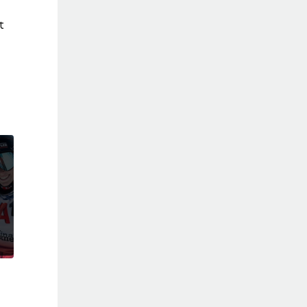
t
cast