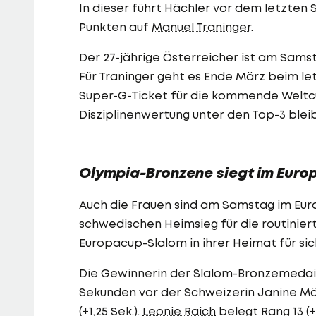
In dieser führt Hächler vor dem letzten
Punkten auf
Manuel Traninger
.
Der 27-jährige Österreicher ist am Samst
Für Traninger geht es Ende März beim l
Super-G-Ticket für die kommende Weltcup
Disziplinenwertung unter den Top-3 bleib
Olympia-Bronzene siegt im Euro
Auch die Frauen sind am Samstag im Euro
schwedischen Heimsieg für die routinier
Europacup-Slalom in ihrer Heimat für s
Die Gewinnerin der Slalom-Bronzemedaill
Sekunden vor der Schweizerin Janine Mä
(+1,25 Sek.).
Leonie Raich
belegt Rang 13 (+2