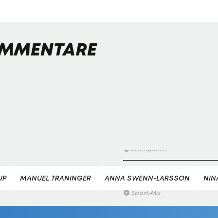
Magic Moments bei
Olympischen Winterspielen
3er-Gondel
MMENTARE
Droht Österreich ein Olympi
Dämpfer?
Standpunkt
Die Könige der Abfahrt?
3er-Gondel
Streif am Limit: Wie gefährli
darf Spektakel sein?
Standpunkt
Ranking: Rückblick auf die
UP
MANUEL TRANINGER
ANNA SWENN-LARSSON
NIN
Sportmomente 2025
Sport-Mix