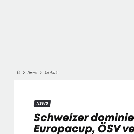
News
Ski Alpin
NEWS
Schweizer dominie
Europacup, ÖSV v