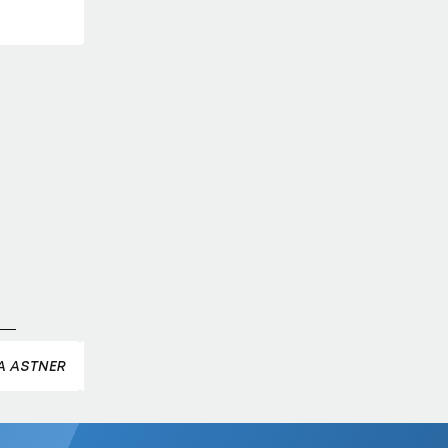
a-
ch
A ASTNER
NATALIE FALCH
LEONIE RAICH