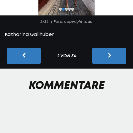
2/34
Foto: copyright todo
Katharina Gallhuber
2 VON 34
KOMMENTARE