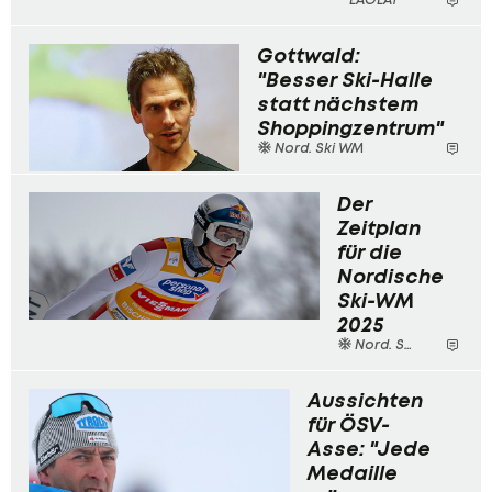
Gottwald:
"Besser Ski-Halle
statt nächstem
Shoppingzentrum"
Nord. Ski WM
Der
Zeitplan
für die
Nordische
Ski-WM
2025
Nord. Ski WM
Aussichten
für ÖSV-
Asse: "Jede
Medaille