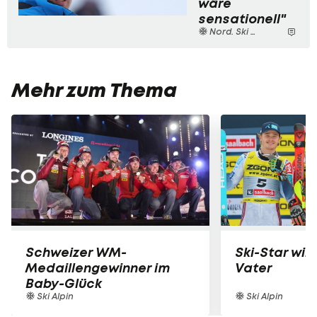
wäre
sensationell"
Nord. Ski WM
Mehr zum Thema
Schweizer WM-
Ski-Star wi
Medaillengewinner im
Vater
Baby-Glück
Ski Alpin
Ski Alpin