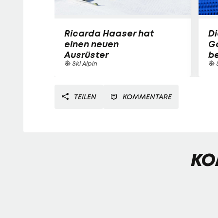
Ricarda Haaser hat
Di
einen neuen
Ga
Ausrüster
be
Ski Alpin
TEILEN
KOMMENTARE
KO