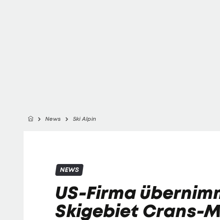
News
Ski Alpin
NEWS
US-Firma übernim
Skigebiet Crans-