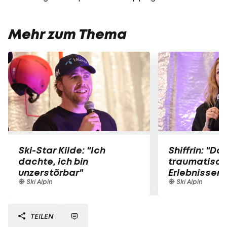
Mehr zum Thema
Ski-Star Kilde: "Ich
Shiffrin: "D
dachte, ich bin
traumatisc
unzerstörbar"
Erlebnissen 
Ski Alpin
Ski Alpin
TEILEN