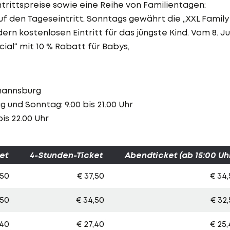
trittspreise sowie eine Reihe von Familientagen:
uf den Tageseintritt. Sonntags gewährt die „XXL Family
rn kostenlosen Eintritt für das jüngste Kind. Vom 8. Ju
cial“ mit 10 % Rabatt für Babys,
zmannsburg
 und Sonntag: 9.00 bis 21.00 Uhr
 22.00 Uhr
et
4-Stunden-Ticket
Abendticket (ab 15:00 Uh
,50
€ 37,50
€ 34
,50
€ 34,50
€ 32
,40
€ 27,40
€ 25