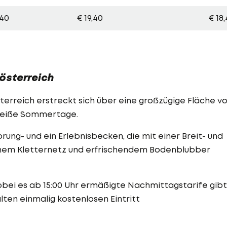
,40
€ 19,40
€ 18
österreich
erreich erstreckt sich über eine großzügige Fläche v
r heiße Sommertage.
prung- und ein Erlebnisbecken, die mit einer Breit- und
inem Kletternetz und erfrischendem Bodenblubber
 wobei es ab 15:00 Uhr ermäßigte Nachmittagstarife gibt
ten einmalig kostenlosen Eintritt