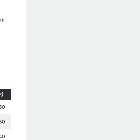
ni
r)
,50
,50
,40