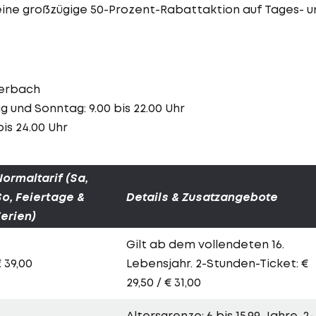
eine großzügige 50-Prozent-Rabattaktion auf Tages- u
lerbach
 und Sonntag: 9.00 bis 22.00 Uhr
 24.00 Uhr
Normaltarif (Sa,
So, Feiertage &
Details & Zusatzangebote
Ferien)
Gilt ab dem vollendeten 16.
 39,00
Lebensjahr. 2-Stunden-Ticket: €
29,50 / € 31,00
Altersgrenze: 6 bis 15,99 Jahre. 2-