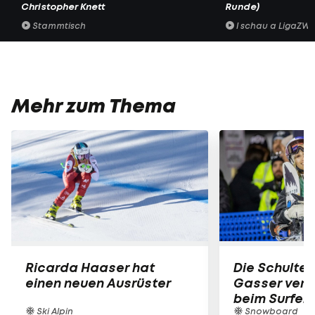
Christopher Knett
Runde)
Stammtisch
I schau a LigaZWA
Mehr zum Thema
Ricarda Haaser hat
Die Schulter
einen neuen Ausrüster
Gasser verle
beim Surfen
Ski Alpin
Snowboard